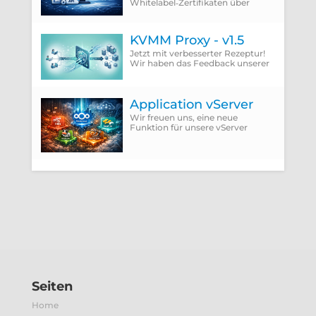
Whitelabel‑Zertifikaten über
ACME Provider wie Let'sEncrypt
setzt zwingend die Verwendung
der DNS‑01 Challenge voraus.
KVMM Proxy - v1.5
Jetzt mit verbesserter Rezeptur!
Wir haben das Feedback unserer
Kunden integriert und die
störenden Punkte einfach
abgeschafft.
Application vServer
Wir freuen uns, eine neue
Funktion für unsere vServer
vorzustellen: Application vServer.
Seiten
Home