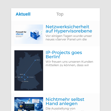
Aktuell
Top
Netzwerksicherheit
auf Hypervisorebene
Vor einigen Tagen wurde unser
neues vServer Panel um die
Funktion erweitert, die Firewall
des Hypervisors für eine VM zu
konfigurieren...
IP-Projects goes
Berlin!
Wir freuen uns unseren Kunden
mitteilen zu können, dass wir
vergangenen Donnerstag
(25.06.2026) unseren neuen
Rechenzentrumsstandort Berlin
Nichtmehr selbst
Hand anlegen
Die Ausstellung von