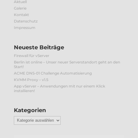
Aktuell
Galerie
Kontakt
Datenschutz
Impressum
Neueste Beiträge
Firewall für vServer
Berlin ist online – Unser neuer Serverstandort geht an den
Start!
ACME DNS-01 Challenge Automatisierung
KVMM Proxy – v1.5
App vServer – Anwendungen mit nur einem Klick
installieren!
Kategorien
Kategorien