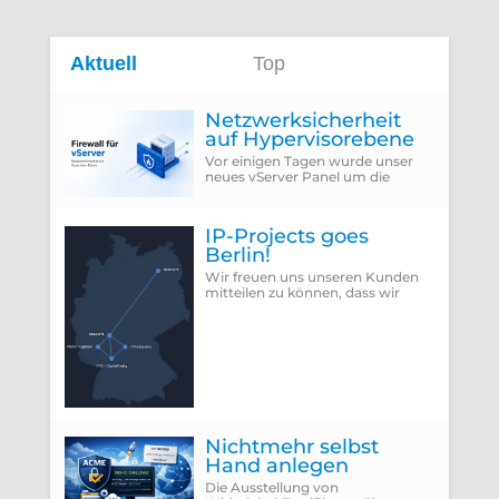
Aktuell
Top
Netzwerksicherheit
auf Hypervisorebene
Vor einigen Tagen wurde unser
neues vServer Panel um die
Funktion erweitert, die Firewall
des Hypervisors für eine VM zu
konfigurieren...
IP-Projects goes
Berlin!
Wir freuen uns unseren Kunden
mitteilen zu können, dass wir
vergangenen Donnerstag
(25.06.2026) unseren neuen
Rechenzentrumsstandort Berlin
Nichtmehr selbst
Hand anlegen
Die Ausstellung von