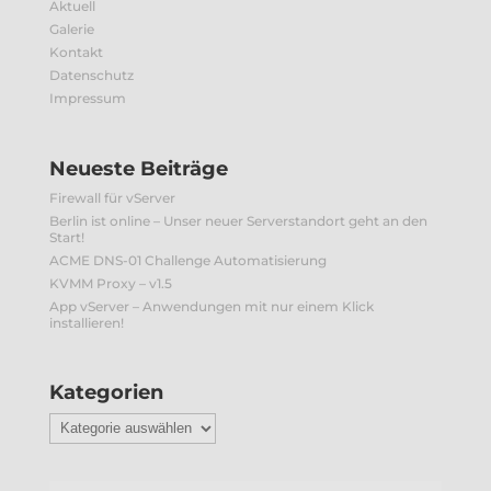
Aktuell
Galerie
Kontakt
Datenschutz
Impressum
Neueste Beiträge
Firewall für vServer
Berlin ist online – Unser neuer Serverstandort geht an den
Start!
ACME DNS-01 Challenge Automatisierung
KVMM Proxy – v1.5
App vServer – Anwendungen mit nur einem Klick
installieren!
Kategorien
Kategorien