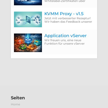
Whitelabel‑Zertifikaten über
ACME Provider wie Let'sEncrypt
setzt zwingend die Verwendung
der DNS‑01 Challenge voraus.
KVMM Proxy - v1.5
Jetzt mit verbesserter Rezeptur!
Wir haben das Feedback unserer
Kunden integriert und die
störenden Punkte einfach
abgeschafft.
Application vServer
Wir freuen uns, eine neue
Funktion für unsere vServer
vorzustellen: Application vServer.
Seiten
Home