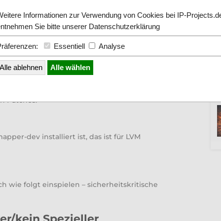
Weitere Informationen zur Verwendung von Cookies bei IP-Projects.d
entnehmen Sie bitte unserer
Datenschutzerklärung
Präferenzen:
Essentiell
Analyse
on 4.14.12
als einer der Ersten Fixes der
Alle ablehnen
Alle wählen
 kerne.org released. Eine Aktualisierung auf
fehlen. Unsere Webserver und vServer Hosts
en Patches.
pper-dev installiert ist, das ist für LVM
wie folgt einspielen – sicherheitskritische
er/kein Spezieller