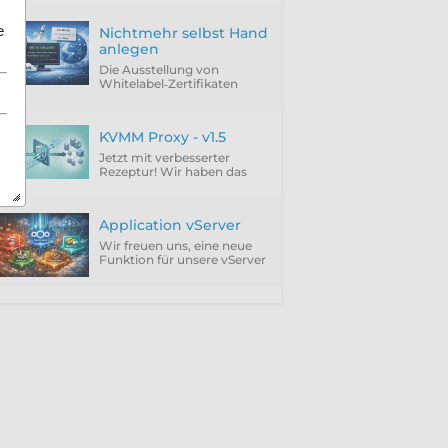
e
Nichtmehr selbst Hand
anlegen
Die Ausstellung von
Whitelabel‑Zertifikaten
über ACME Provider wie
Let'sEncrypt setzt
zwingend die Verwendung
KVMM Proxy - v1.5
der DNS‑01 Challenge
voraus.
Jetzt mit verbesserter
Rezeptur! Wir haben das
Feedback unserer Kunden
integriert und die störenden
Punkte einfach abgeschafft.
Application vServer
Wir freuen uns, eine neue
Funktion für unsere vServer
vorzustellen: Application
vServer.