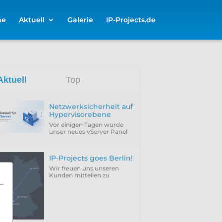
me
Aktuell
Galerie
IP-Projects.de
Aktuell
Top
Netzwerksicherheit auf
Hypervisorebene
Vor einigen Tagen wurde
unser neues vServer Panel
um die Funktion erweitert,
die Firewall des Hypervisors
für eine VM zu
IP-Projects goes Berlin!
konfigurieren...
Wir freuen uns unseren
Kunden mitteilen zu
können, dass wir
vergangenen Donnerstag
(25.06.2026) unseren neuen
Rechenzentrumsstandort
Berlin