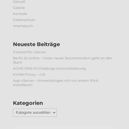
Aktuell
Galerie
Kontakt
Datenschutz
Impressum
Neueste Beiträge
Firewall für vServer
Berlin ist online – Unser neuer Serverstandort geht an den
Start!
ACME DNS-01 Challenge Automatisierung
KVMM Proxy – v1.5
App vServer – Anwendungen mit nur einem Klick
installieren!
Kategorien
Kategorien