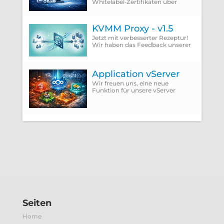
Whitelabel‑Zertifikaten über
ACME Provider wie Let'sEncrypt
setzt zwingend die Verwendung
der DNS‑01 Challenge voraus.
KVMM Proxy - v1.5
Jetzt mit verbesserter Rezeptur!
Wir haben das Feedback unserer
Kunden integriert und die
störenden Punkte einfach
abgeschafft.
Application vServer
Wir freuen uns, eine neue
Funktion für unsere vServer
vorzustellen: Application vServer.
Seiten
Home