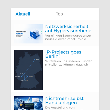
Aktuell
Top
Netzwerksicherheit
auf Hypervisorebene
Vor einigen Tagen wurde unser
neues vServer Panel um die
Funktion erweitert, die Firewall
des Hypervisors für eine VM zu
konfigurieren...
IP-Projects goes
Berlin!
Wir freuen uns unseren Kunden
mitteilen zu können, dass wir
vergangenen Donnerstag
(25.06.2026) unseren neuen
Rechenzentrumsstandort Berlin
Nichtmehr selbst
Hand anlegen
Die Ausstellung von