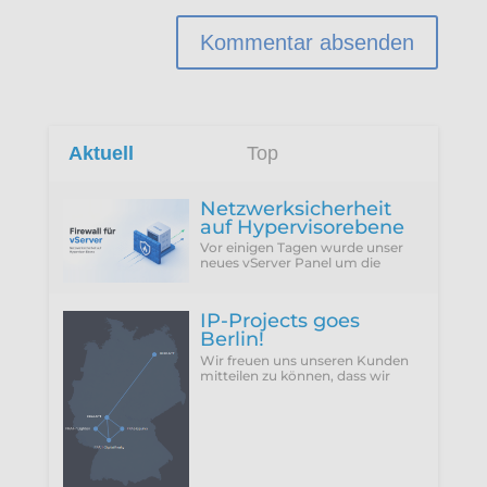
Aktuell
Top
Netzwerksicherheit
auf Hypervisorebene
Vor einigen Tagen wurde unser
neues vServer Panel um die
Funktion erweitert, die Firewall
des Hypervisors für eine VM zu
konfigurieren...
IP-Projects goes
Berlin!
Wir freuen uns unseren Kunden
mitteilen zu können, dass wir
vergangenen Donnerstag
(25.06.2026) unseren neuen
Rechenzentrumsstandort Berlin