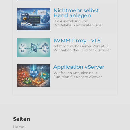
Nichtmehr selbst
Hand anlegen
Die Ausstellung von
Whitelabel‑Zertifikaten über
ACME Provider wie Let'sEncrypt
setzt zwingend die Verwendung
der DNS‑01 Challenge voraus.
KVMM Proxy - v1.5
Jetzt mit verbesserter Rezeptur!
Wir haben das Feedback unserer
Kunden integriert und die
störenden Punkte einfach
abgeschafft.
Application vServer
Wir freuen uns, eine neue
Funktion für unsere vServer
vorzustellen: Application vServer.
Seiten
Home