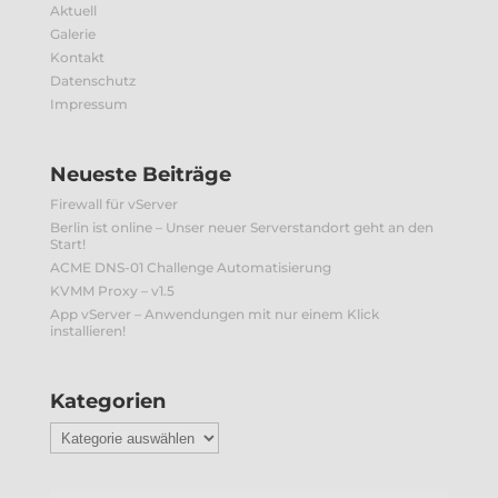
Aktuell
Galerie
Kontakt
Datenschutz
Impressum
Neueste Beiträge
Firewall für vServer
Berlin ist online – Unser neuer Serverstandort geht an den
Start!
ACME DNS-01 Challenge Automatisierung
KVMM Proxy – v1.5
App vServer – Anwendungen mit nur einem Klick
installieren!
Kategorien
Kategorien