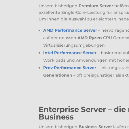
Unsere bisherigen
Premium Server
heißen
exzellente Single-Core-Leistung für ansp
Um Ihnen die Auswahl zu erleichtern, haben
AMD Performance Server
– hervorragend
auf der neusten
AMD Ryzen
CPU Generati
Virtualisierungsumgebungen
Intel Performance Server
– basierend au
Workloads und Anwendungen mit hohen
Prev Performance Server
– leistungssta
Generationen
– oft preisgünstiger als a
Enterprise Server – di
Business
Unsere bisherigen
Business Server
laufen