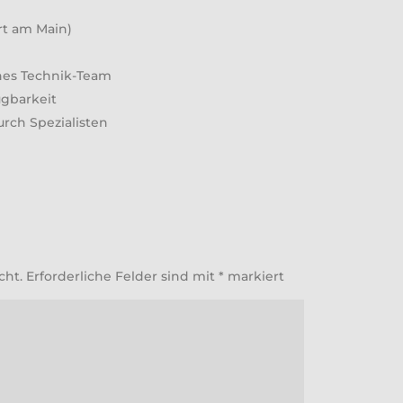
rt am Main)
nes Technik-Team
ügbarkeit
rch Spezialisten
cht.
Erforderliche Felder sind mit
*
markiert