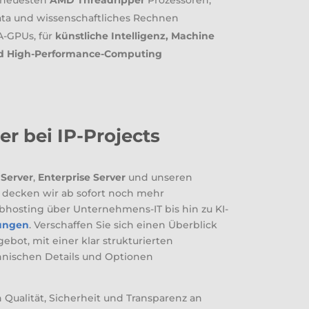
n neuesten
AMD Threadripper
Prozessoren,
Data und wissenschaftliches Rechnen
A-GPUs, für
künstliche Intelligenz, Machine
nd High-Performance-Computing
r bei IP-Projects
Server
,
Enterprise Server
und unseren
 decken wir ab sofort noch mehr
hosting über Unternehmens-IT bis hin zu KI-
sungen
. Verschaffen Sie sich einen Überblick
ebot, mit einer klar strukturierten
chnischen Details und Optionen
 Qualität, Sicherheit und Transparenz an