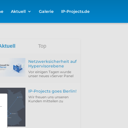
me
Aktuell
Galerie
IP-Projects.de
Aktuell
Top
Netzwerksicherheit auf
Hypervisorebene
Vor einigen Tagen wurde
unser neues vServer Panel
um die Funktion erweitert,
die Firewall des Hypervisors
für eine VM zu
IP-Projects goes Berlin!
konfigurieren...
Wir freuen uns unseren
Kunden mitteilen zu
können, dass wir
vergangenen Donnerstag
(25.06.2026) unseren neuen
Rechenzentrumsstandort
Berlin