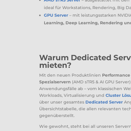
AMD sTR5 Server
– ausgestattet mit de
ideal für Workstations, Rendering, Big 
GPU Server
– mit leistungsstarken NVIDI
Learning, Deep Learning, Rendering u
Warum Dedicated Serve
mieten?
Mit den neuen Produktlinien
Performance 
Spezialservern
(AMD sTR5 & AI GPU Server)
Anwendungsfälle ab – vom klassischen Web
Workloads, Virtualisierung und
Cluster Lö
über unser gesamtes
Dedicated Server
Ang
Übersichtstabelle, die allen relevanten te
gegenüberstellt.
Wie gewohnt, steht bei all unseren Servern