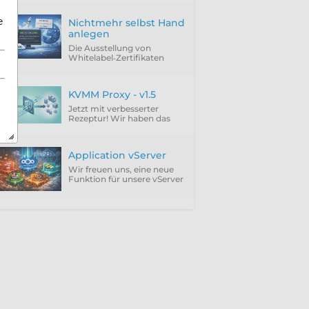
e
Nichtmehr selbst Hand
anlegen
Die Ausstellung von
Whitelabel‑Zertifikaten
über ACME Provider wie
Let'sEncrypt setzt
zwingend die Verwendung
KVMM Proxy - v1.5
der DNS‑01 Challenge
voraus.
Jetzt mit verbesserter
Rezeptur! Wir haben das
Feedback unserer Kunden
integriert und die störenden
Punkte einfach abgeschafft.
Application vServer
Wir freuen uns, eine neue
Funktion für unsere vServer
vorzustellen: Application
vServer.