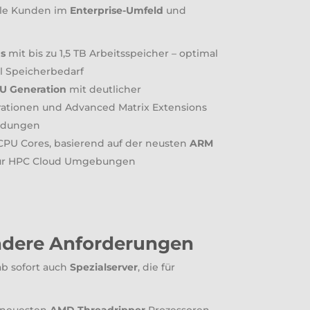
elle Kunden im
Enterprise-Umfeld
und
s
mit bis zu 1,5 TB Arbeitsspeicher – optimal
el Speicherbedarf
PU Generation
mit deutlicher
rationen und Advanced Matrix Extensions
endungen
 CPU Cores, basierend auf der neusten
ARM
 für HPC Cloud Umgebungen
ondere Anforderungen
ab sofort auch
Spezialserver
, die für