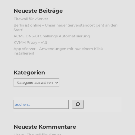
Neueste Beiträge
Firewall für vServer
Berlin ist online – Unser neuer Serverstandort geht an den
Start!
ACME DNS-01 Challenge Automatisierung
KVMM Proxy – v1.5
App vServer – Anwendungen mit nur einem Klick
installieren!
Kategorien
Kategorien
Neueste Kommentare
Lisa
zu
Firewall für vServer