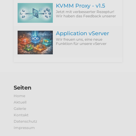
der DNS‑01 Challenge voraus.
KVMM Proxy - v1.5
Jetzt mit verbesserter Rezeptur!
Wir haben das Feedback unserer
Kunden integriert und die
störenden Punkte einfach
abgeschafft.
Application vServer
Wir freuen uns, eine neue
Funktion für unsere vServer
vorzustellen: Application vServer.
Seiten
Home
Aktuell
Galerie
Kontakt
Datenschutz
Impressum