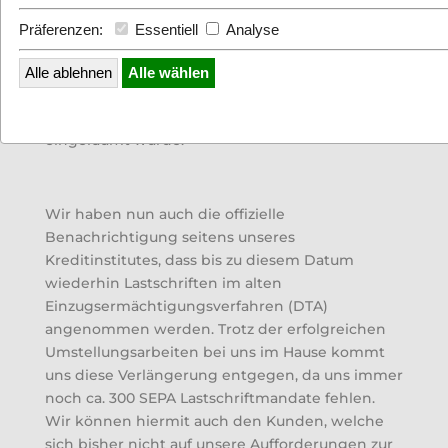
Präferenzen:
Essentiell
Analyse
Sicherlich haben Sie verschiedenen Medien
Alle ablehnen
Alle wählen
entnommen, dass für die SEPA Umstellung eine
Fristverlängerung bis zum
01.08.2014
eingeräumt wurde.
Wir haben nun auch die offizielle
Benachrichtigung seitens unseres
Kreditinstitutes, dass bis zu diesem Datum
wiederhin Lastschriften im alten
Einzugsermächtigungsverfahren (DTA)
angenommen werden. Trotz der erfolgreichen
Umstellungsarbeiten bei uns im Hause kommt
uns diese Verlängerung entgegen, da uns immer
noch ca. 300 SEPA Lastschriftmandate fehlen.
Wir können hiermit auch den Kunden, welche
sich bisher nicht auf unsere Aufforderungen zur