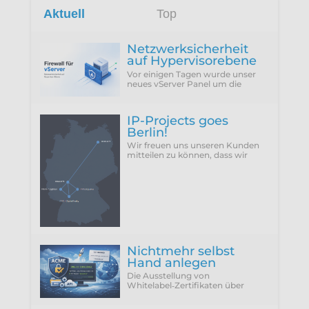
Aktuell
Top
Netzwerksicherheit
auf Hypervisorebene
Vor einigen Tagen wurde unser
neues vServer Panel um die
Funktion erweitert, die Firewall
des Hypervisors für eine VM zu
konfigurieren...
IP-Projects goes
Berlin!
Wir freuen uns unseren Kunden
mitteilen zu können, dass wir
vergangenen Donnerstag
(25.06.2026) unseren neuen
Rechenzentrumsstandort Berlin
Nichtmehr selbst
Hand anlegen
Die Ausstellung von
Whitelabel‑Zertifikaten über
ACME Provider wie Let'sEncrypt
setzt zwingend die Verwendung