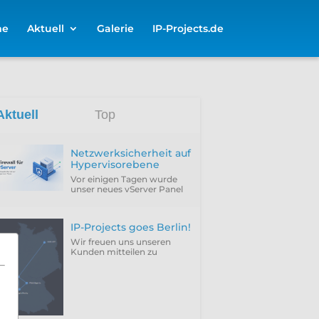
me
Aktuell
Galerie
IP-Projects.de
Aktuell
Top
Netzwerksicherheit auf
Hypervisorebene
Vor einigen Tagen wurde
unser neues vServer Panel
um die Funktion erweitert,
die Firewall des Hypervisors
für eine VM zu
IP-Projects goes Berlin!
konfigurieren...
Wir freuen uns unseren
Kunden mitteilen zu
können, dass wir
vergangenen Donnerstag
(25.06.2026) unseren neuen
Rechenzentrumsstandort
Berlin