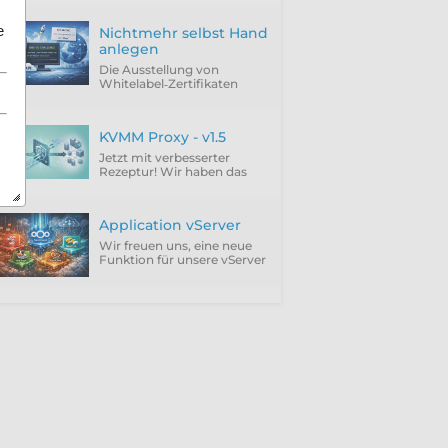
e
Nichtmehr selbst Hand
anlegen
Die Ausstellung von
Whitelabel‑Zertifikaten
über ACME Provider wie
Let'sEncrypt setzt
zwingend die Verwendung
KVMM Proxy - v1.5
der DNS‑01 Challenge
voraus.
Jetzt mit verbesserter
Rezeptur! Wir haben das
Feedback unserer Kunden
integriert und die störenden
Punkte einfach abgeschafft.
Application vServer
Wir freuen uns, eine neue
Funktion für unsere vServer
vorzustellen: Application
vServer.