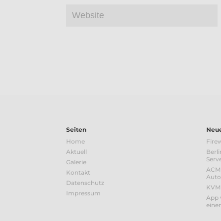
Seiten
Neue
Home
Firew
Aktuell
Berli
Serv
Galerie
ACME
Kontakt
Auto
Datenschutz
KVMM
Impressum
App 
einem