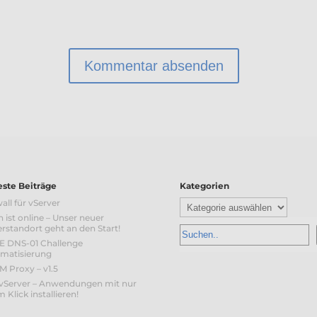
ste Beiträge
Kategorien
Kategorien
all für vServer
n ist online – Unser neuer
erstandort geht an den Start!
 DNS-01 Challenge
matisierung
 Proxy – v1.5
vServer – Anwendungen mit nur
 Klick installieren!