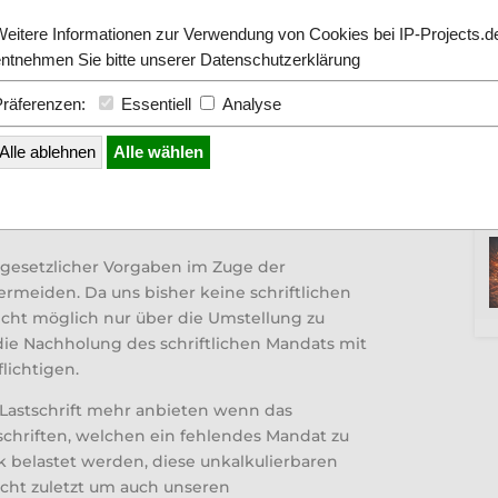
Weitere Informationen zur Verwendung von Cookies bei IP-Projects.d
entnehmen Sie bitte unserer
Datenschutzerklärung
Präferenzen:
Essentiell
Analyse
nachtszeit haben alle unsere Kunden eine
Alle ablehnen
Alle wählen
eiliegenden SEPA Lastschriftmandats
in großer Aufwand ist diese Mandate zu prüfen
 gesetzlicher Vorgaben im Zuge der
ermeiden. Da uns bisher keine schriftlichen
icht möglich nur über die Umstellung zu
 die Nachholung des schriftlichen Mandats mit
lichtigen.
 Lastschrift mehr anbieten wenn das
schriften, welchen ein fehlendes Mandat zu
k belastet werden, diese unkalkulierbaren
icht zuletzt um auch unseren