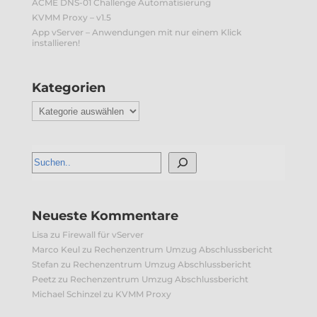
ACME DNS-01 Challenge Automatisierung
KVMM Proxy – v1.5
App vServer – Anwendungen mit nur einem Klick
installieren!
Kategorien
Kategorien
Neueste Kommentare
Lisa
zu
Firewall für vServer
Marco Keul
zu
Rechenzentrum Umzug Abschlussbericht
Stefan
zu
Rechenzentrum Umzug Abschlussbericht
Peetz
zu
Rechenzentrum Umzug Abschlussbericht
Michael Schinzel
zu
KVMM Proxy