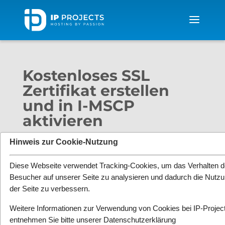
Kostenloses SSL
Zertifikat erstellen
und in I-MSCP
aktivieren
von
Michael Schinzel
|
Juni 13, 2016
|
Anleitungen
,
Hinweis zur Cookie-Nutzung
Domainrobot
,
Rootserver
,
V-Server
,
Webhosting
|
1 Kommentar
Diese Webseite verwendet Tracking-Cookies, um das Verhalten d
Besucher auf unserer Seite zu analysieren und dadurch die Nutz
der Seite zu verbessern.
Weitere Informationen zur Verwendung von Cookies bei IP-Projec
entnehmen Sie bitte unserer
Datenschutzerklärung