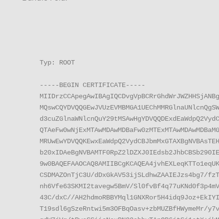
Typ: ROOT

-----BEGIN CERTIFICATE-----

MIIDrzCCApegAwIBAgIQCDvgVpBCRrGhdWrJWZHHSjANBg
MQswCQYDVQQGEwJVUzEVMBMGA1UEChMMRGlnaUNlcnQgSW
d3cuZGlnaWNlcnQuY29tMSAwHgYDVQQDExdEaWdpQ2VydC
QTAeFw0wNjExMTAwMDAwMDBaFw0zMTExMTAwMDAwMDBaMG
MRUwEwYDVQQKEwxEaWdpQ2VydCBJbmMxGTAXBgNVBAsTEH
b20xIDAeBgNVBAMTF0RpZ2lDZXJ0IEdsb2JhbCBSb290IE
9w0BAQEFAAOCAQ8AMIIBCgKCAQEA4jvhEXLeqKTTo1eqUK
CSDMAZOnTjC3U/dDxGkAV53ijSLdhwZAAIEJzs4bg7/fzT
nh6Vfe63SKMI2tavegw5BmV/Sl0fvBf4q77uKNd0f3p4mV
43C/dxC//AH2hdmoRBBYMql1GNXRor5H4idq9Joz+EkIYI
T19sdl6gSzeRntwi5m3OFBqOasv+zbMUZBfHWymeMr/y7v