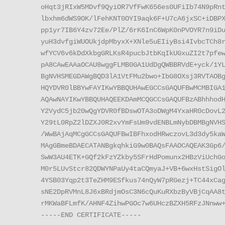
oHqt3jRIxW5MDvf9QyiOR7VfFwK656es0UFiIb74N9pRnt
lbxhm6dWS9OK/lFehKNT0OYI9aqk6F+U7cA6jxSC+iDBPX
pp1yr7IB6Y4zv72Ee/PlZ/6rK6InC6WpK0nPVOYR7n9iDu
yuH3dvfgiWUOUkjdpMbyxX+XNle5uEIiyBsi4IvbcTCh8r
wfYCV6v6kDdXkbgGRLKsR4pucbJtbKqIkUGxuZI2t7pfew
pA8CAwEAAaOCAU8wggFLMB0GA1UdDgQWBBRVdE+yck/1YL
BgNVHSMEGDAWgBQD3lA1VtFMu2bwo+IbG8OXsj3RVTAOBg
HQYDVR0lBBYwFAYIKwYBBQUHAwEGCCsGAQUFBwMCMBIGA1
AQAwNAYIKwYBBQUHAQEEKDAmMCQGCCsGAQUFBzABhhhodH
Y2VydC5jb20wQgYDVR0fBDswOTA3oDWgM4YxaHR0cDovL2
Y29tL0RpZ2lDZXJ0R2xvYmFsUm9vdENBLmNybDBMBgNVHS
/WwBAjAqMCgGCCsGAQUFBwIBFhxodHRwczovL3d3dy5kaW
MAgGBmeBDAECATANBgkqhkiG9w0BAQsFAAOCAQEAK3Gp6/
SwW3AU4ETK+GQf2kFzYZkby5SFrHdPomunx2HBzViUchGo
M0r5LUvStcr82QDWYNPaUy4taCQmyaJ+VB+6wxHstSigOl
4YSB03Yqp2t3TeZHM9ESfkus74nQyW7pRGezj+TC44xCag
sNE2DpRVMnL8J6xBRdjmOsC3N6cQuKuRXbzByVBjCqAA8t
rMKWaBFLmfK/AHNF4ZihwPGOc7w6UHczBZXH5RFzJNnww+