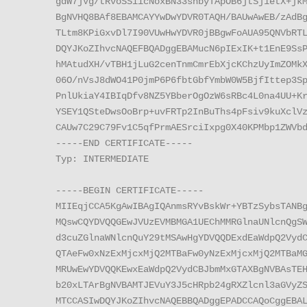
gdW7jVg/tRvoSSiicNoxBN33shbyTApOB6jtSj1etX+jkM
BgNVHQ8BAf8EBAMCAYYwDwYDVR0TAQH/BAUwAwEB/zAdBg
TLtm8KPiGxvDl7I90VUwHwYDVR0jBBgwFoAUA95QNVbRTL
DQYJKoZIhvcNAQEFBQADggEBAMucN6pIExIK+t1EnE9SsP
hMAtudXH/vTBH1jLuG2cenTnmCmrEbXjcKChzUyImZOMkX
06O/nVsJ8dWO41P0jmP6P6fbtGbfYmbW0W5BjfIttep3Sp
PnlUkiaY4IBIqDfv8NZ5YBberOgOzW6sRBc4L0na4UU+Kr
YSEY1QSteDwsOoBrp+uvFRTp2InBuThs4pFsiv9kuXclVz
CAUw7C29C79Fv1C5qfPrmAESrciIxpg0X40KPMbp1ZWVbd
-----END CERTIFICATE-----

Typ: INTERMEDIATE

-----BEGIN CERTIFICATE-----

MIIEqjCCA5KgAwIBAgIQAnmsRYvBskWr+YBTzSybsTANBg
MQswCQYDVQQGEwJVUzEVMBMGA1UEChMMRGlnaUNlcnQgSW
d3cuZGlnaWNlcnQuY29tMSAwHgYDVQQDExdEaWdpQ2VydC
QTAeFw0xNzExMjcxMjQ2MTBaFw0yNzExMjcxMjQ2MTBaMG
MRUwEwYDVQQKEwxEaWdpQ2VydCBJbmMxGTAXBgNVBAsTEH
b20xLTArBgNVBAMTJEVuY3J5cHRpb24gRXZlcnl3aGVyZS
MTCCASIwDQYJKoZIhvcNAQEBBQADggEPADCCAQoCggEBAL