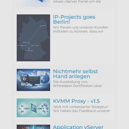
neues vServer Panel um die
Funktion erweitert, die Firewall
des Hypervisors für eine VM zu
konfigurieren...
IP-Projects goes
Berlin!
Wir freuen uns unseren Kunden
mitteilen zu können, dass wir
vergangenen Donnerstag
(25.06.2026) unseren neuen
Rechenzentrumsstandort Berlin
Nichtmehr selbst
Hand anlegen
Die Ausstellung von
Whitelabel‑Zertifikaten über
ACME Provider wie Let'sEncrypt
setzt zwingend die Verwendung
der DNS‑01 Challenge voraus.
KVMM Proxy - v1.5
Jetzt mit verbesserter Rezeptur!
Wir haben das Feedback unserer
Kunden integriert und die
störenden Punkte einfach
abgeschafft.
Application vServer