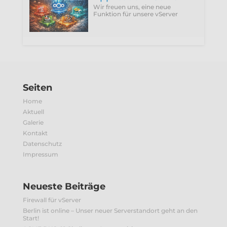
Wir freuen uns, eine neue
Funktion für unsere vServer
vorzustellen: Application vServer.
Seiten
Home
Aktuell
Galerie
Kontakt
Datenschutz
Impressum
Neueste Beiträge
Firewall für vServer
Berlin ist online – Unser neuer Serverstandort geht an den
Start!