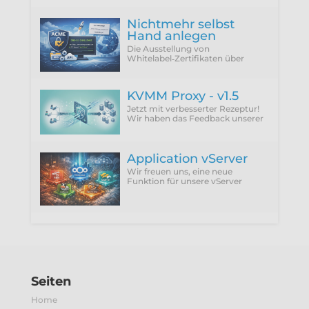
Nichtmehr selbst
Hand anlegen
Die Ausstellung von
Whitelabel‑Zertifikaten über
ACME Provider wie Let'sEncrypt
setzt zwingend die Verwendung
der DNS‑01 Challenge voraus.
KVMM Proxy - v1.5
Jetzt mit verbesserter Rezeptur!
Wir haben das Feedback unserer
Kunden integriert und die
störenden Punkte einfach
abgeschafft.
Application vServer
Wir freuen uns, eine neue
Funktion für unsere vServer
vorzustellen: Application vServer.
Seiten
Home