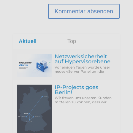
Aktuell
Top
Netzwerksicherheit
auf Hypervisorebene
Vor einigen Tagen wurde unser
neues vServer Panel um die
Funktion erweitert, die Firewall
des Hypervisors für eine VM zu
konfigurieren...
IP-Projects goes
Berlin!
Wir freuen uns unseren Kunden
mitteilen zu können, dass wir
vergangenen Donnerstag
(25.06.2026) unseren neuen
Rechenzentrumsstandort Berlin