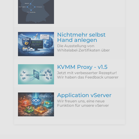
(25.06.2026) unseren neuen
Rechenzentrumsstandort Berlin
Nichtmehr selbst
Hand anlegen
Die Ausstellung von
Whitelabel‑Zertifikaten über
ACME Provider wie Let'sEncrypt
setzt zwingend die Verwendung
der DNS‑01 Challenge voraus.
KVMM Proxy - v1.5
Jetzt mit verbesserter Rezeptur!
Wir haben das Feedback unserer
Kunden integriert und die
störenden Punkte einfach
abgeschafft.
Application vServer
Wir freuen uns, eine neue
Funktion für unsere vServer
vorzustellen: Application vServer.