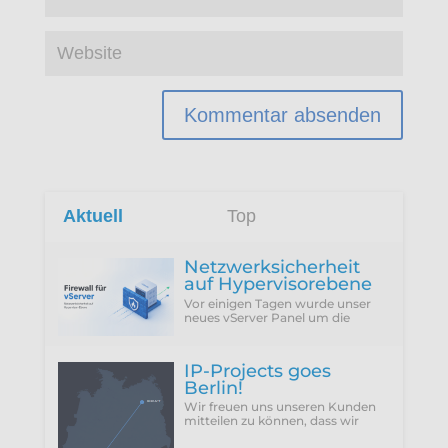
Aktuell
Top
Netzwerksicherheit
auf Hypervisorebene
Vor einigen Tagen wurde unser
neues vServer Panel um die
Funktion erweitert, die Firewall
des Hypervisors für eine VM zu
konfigurieren...
IP-Projects goes
Berlin!
Wir freuen uns unseren Kunden
mitteilen zu können, dass wir
vergangenen Donnerstag