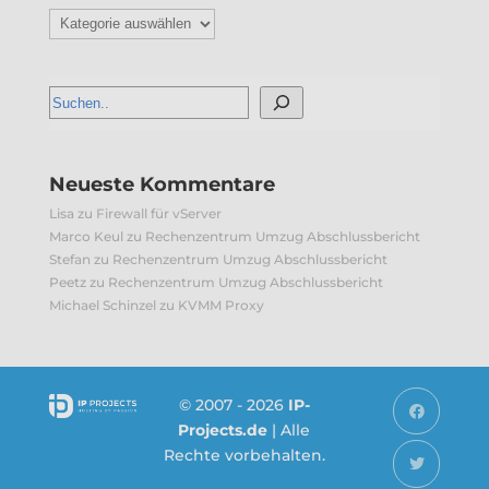
Kategorien
Neueste Kommentare
Lisa
zu
Firewall für vServer
Marco Keul
zu
Rechenzentrum Umzug Abschlussbericht
Stefan
zu
Rechenzentrum Umzug Abschlussbericht
Peetz
zu
Rechenzentrum Umzug Abschlussbericht
Michael Schinzel
zu
KVMM Proxy
© 2007 - 2026
IP-
Projects.de
| Alle
Rechte vorbehalten.