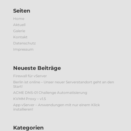
Seiten
Home
Aktuell
Galerie
Kontakt
Datenschutz
Impressum
Neueste Beiträge
Firewall für vServer
Berlin ist online – Unser neuer Serverstandort geht an den
Start!
ACME DNS-01 Challenge Automatisierung
KVMM Proxy – v1.5
App vServer – Anwendungen mit nur einem Klick
installieren!
Kategorien