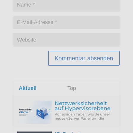
Aktuell
Top
Netzwerksicherheit
auf Hypervisorebene
Vor einigen Tagen wurde unser
neues vServer Panel um die
Funktion erweitert, die Firewall
des Hypervisors für eine VM zu
konfigurieren...