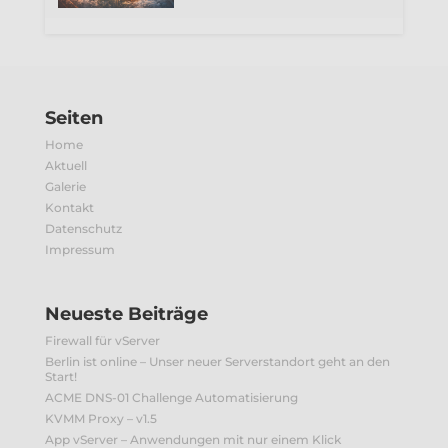
Seiten
Home
Aktuell
Galerie
Kontakt
Datenschutz
Impressum
Neueste Beiträge
Firewall für vServer
Berlin ist online – Unser neuer Serverstandort geht an den
Start!
ACME DNS-01 Challenge Automatisierung
KVMM Proxy – v1.5
App vServer – Anwendungen mit nur einem Klick