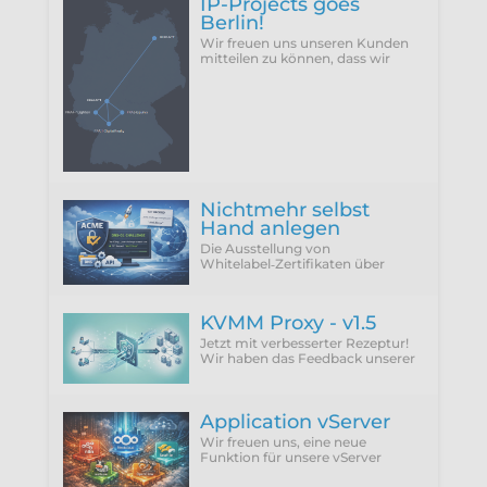
IP-Projects goes
Berlin!
Wir freuen uns unseren Kunden
mitteilen zu können, dass wir
vergangenen Donnerstag
(25.06.2026) unseren neuen
Rechenzentrumsstandort Berlin
Nichtmehr selbst
Hand anlegen
Die Ausstellung von
Whitelabel‑Zertifikaten über
ACME Provider wie Let'sEncrypt
setzt zwingend die Verwendung
der DNS‑01 Challenge voraus.
KVMM Proxy - v1.5
Jetzt mit verbesserter Rezeptur!
Wir haben das Feedback unserer
Kunden integriert und die
störenden Punkte einfach
abgeschafft.
Application vServer
Wir freuen uns, eine neue
Funktion für unsere vServer
vorzustellen: Application vServer.