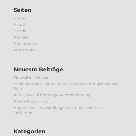
Seiten
Home
Aktuell
Galerie
Kontakt
Datenschutz
Impressum
Neueste Beiträge
Firewall für vServer
Berlin ist online – Unser neuer Serverstandort geht an den
Start!
ACME DNS-01 Challenge Automatisierung
KVMM Proxy – v1.5
App vServer – Anwendungen mit nur einem Klick
installieren!
Kategorien