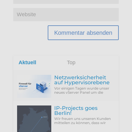
Aktuell
Top
Netzwerksicherheit
auf Hypervisorebene
Vor einigen Tagen wurde unser
neues vServer Panel um die
Funktion erweitert, die Firewall
des Hypervisors für eine VM zu
konfigurieren...
IP-Projects goes
Berlin!
Wir freuen uns unseren Kunden
mitteilen zu können, dass wir
vergangenen Donnerstag
(25.06.2026) unseren neuen