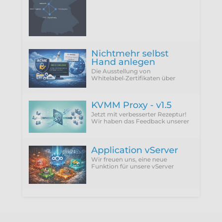
Rechenzentrumsstandort Berlin
Nichtmehr selbst
Hand anlegen
Die Ausstellung von
Whitelabel‑Zertifikaten über
ACME Provider wie Let'sEncrypt
setzt zwingend die Verwendung
der DNS‑01 Challenge voraus.
KVMM Proxy - v1.5
Jetzt mit verbesserter Rezeptur!
Wir haben das Feedback unserer
Kunden integriert und die
störenden Punkte einfach
abgeschafft.
Application vServer
Wir freuen uns, eine neue
Funktion für unsere vServer
vorzustellen: Application vServer.