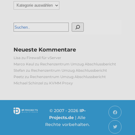
Kategorien
Neueste Kommentare
Lisa
zu
Firewall für vServer
Marco Keul
zu
Rechenzentrum Umzug Abschlussbericht
Stefan
zu
Rechenzentrum Umzug Abschlussbericht
Peetz
zu
Rechenzentrum Umzug Abschlussbericht
Michael Schinzel
zu
KVMM Proxy
© 2007 - 2026
IP-
Projects.de
| Alle
Rechte vorbehalten.