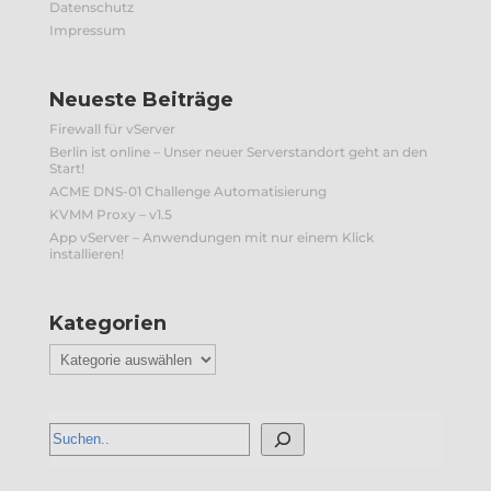
Datenschutz
Impressum
Neueste Beiträge
Firewall für vServer
Berlin ist online – Unser neuer Serverstandort geht an den
Start!
ACME DNS-01 Challenge Automatisierung
KVMM Proxy – v1.5
App vServer – Anwendungen mit nur einem Klick
installieren!
Kategorien
Kategorien