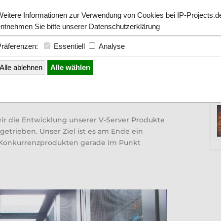
Weitere Informationen zur Verwendung von Cookies bei IP-Projects.d
entnehmen Sie bitte unserer
Datenschutzerklärung
Präferenzen:
Essentiell
Analyse
fest zugewiesenen
Alle ablehnen
Alle wählen
ungen
,
News
,
Produkte
r die Entwicklung unserer V-Server Produkte
etrieben. Unser Ziel ist es am Ende ein
n Konkurrenzprodukten gerade im Punkt