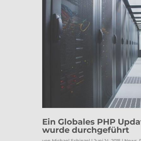
Ein Globales PHP Upda
wurde durchgeführt
von
Michael Schinzel
|
Juni 14, 2015
|
News
,