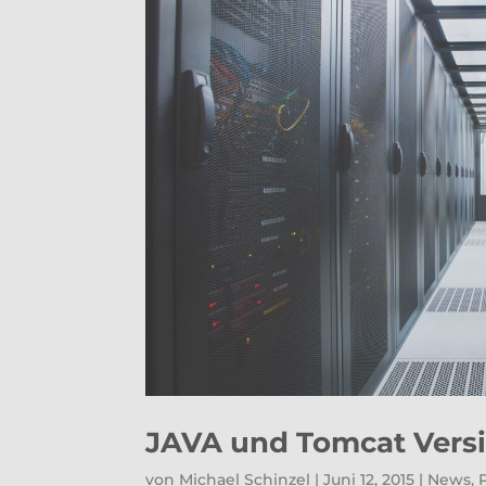
JAVA und Tomcat Vers
von
Michael Schinzel
|
Juni 12, 2015
|
News
,