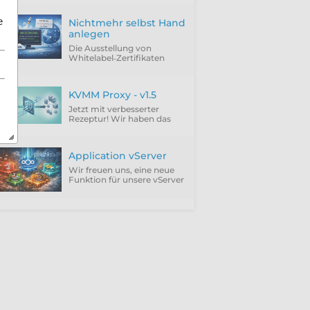
e
Nichtmehr selbst Hand
anlegen
Die Ausstellung von
Whitelabel‑Zertifikaten
über ACME Provider wie
Let'sEncrypt setzt
zwingend die Verwendung
KVMM Proxy - v1.5
der DNS‑01 Challenge
voraus.
Jetzt mit verbesserter
Rezeptur! Wir haben das
Feedback unserer Kunden
integriert und die störenden
Punkte einfach abgeschafft.
Application vServer
Wir freuen uns, eine neue
Funktion für unsere vServer
vorzustellen: Application
vServer.