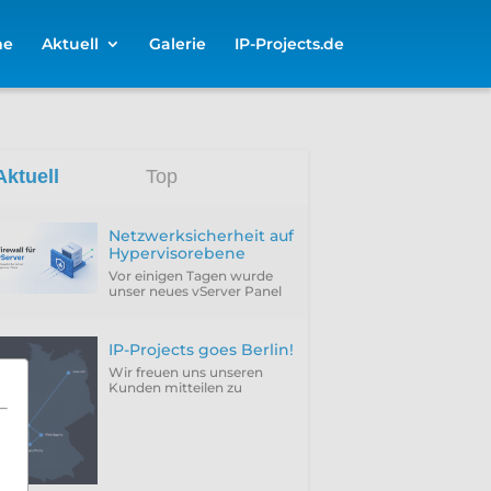
me
Aktuell
Galerie
IP-Projects.de
Aktuell
Top
Netzwerksicherheit auf
Hypervisorebene
Vor einigen Tagen wurde
unser neues vServer Panel
um die Funktion erweitert,
die Firewall des Hypervisors
für eine VM zu
IP-Projects goes Berlin!
konfigurieren...
Wir freuen uns unseren
Kunden mitteilen zu
können, dass wir
vergangenen Donnerstag
(25.06.2026) unseren neuen
Rechenzentrumsstandort
Berlin